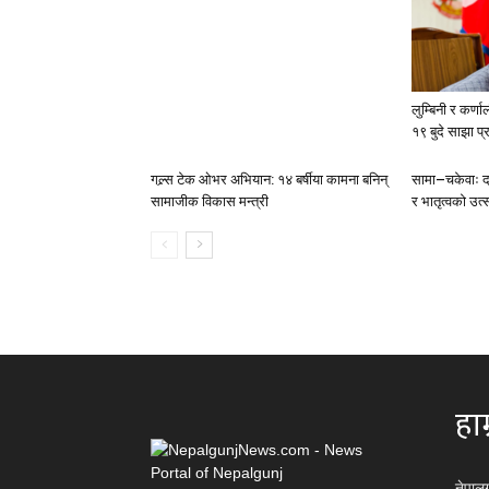
लुम्बिनी र कर्णा
१९ बुदे साझा प्र
गल्र्स टेक ओभर अभियान: १४ बर्षीया कामना बनिन्
सामा–चकेवाः दा
सामाजीक विकास मन्त्री
र भातृत्वको उत्
हाम
नेपाल