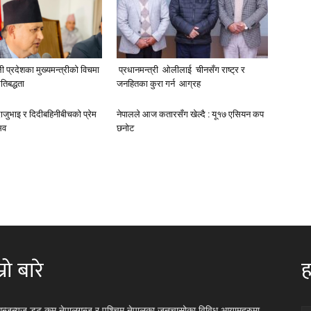
ली प्रदेशका मुख्यमन्त्रीकाे विचमा
प्रधानमन्त्री ओलीलाई चीनसँग राष्ट्र र
तिबद्धता
जनहितका कुरा गर्न आग्रह
जुभाइ र दिदीबहिनीबीचको प्रेम
नेपालले आज कतारसँग खेल्दै : यू१७ एसियन कप
सव
छनोट
्रो बारे
ह
गन्जन्यूज डट कम नेपालगन्ज र पश्चिम नेपालका जनचासोका विविध आयामहरुमा