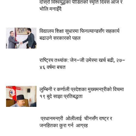
दोस्रो विश्वयुद्धका पीडितको स्मृति दिवस आज र
भोलि मनाइँदै
विद्यालय शिक्षा सुधारमा फिनल्यान्डसँग सहकार्य
बढाउने सरकारको पहल
राष्ट्रिय तथ्यांक: जेन–जी उमेरमा खर्च बढी, २७–
४६ वर्षमा बचत
लुम्बिनी र कर्णाली प्रदेशका मुख्यमन्त्रीकाे विचमा
१९ बुदे साझा प्रतिबद्धता
प्रधानमन्त्री ओलीलाई चीनसँग राष्ट्र र
जनहितका कुरा गर्न आग्रह