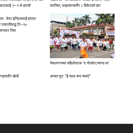
 संकटालाई २–१ ले हरायो
पराजित, थाइल्यान्डसँग ८ विकेटको हार
पाल : वेस्ट इन्डिजलाई हराएर
राष्ट्रविरुद्ध टि–२०
ा शानदार जित
नेपालगन्जमा पहिलोपटक ‘द गोल्डेन ग्र्याण्ड मा’
ण्ड्ससँग खेल्दै
अन्तत पूरा: “ई साल कप नामदे”