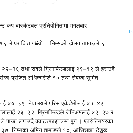
अन्ट कप बास्केटबल प्रतियोगितामा मंगलबार
F
१–१६ ले पराजित ग¥यो । निम्सकी डोल्मा तामाङले ६
लाई २२–१६ तथा सेबले ग्रिनफिल्डलाई २९–१९ ले हराउदै
श्रीका प्रजित अधिकारीले १० तथा सेबका सुमित
िभलाई ४०–३९, नेपालयले एरिस एकेडेमीलाई ४५–४३,
बंगलालाई २३–२२, ग्रिनफिल्डले जेनिअमलाई ४२–२७ र
 ले पाखा लगाउदै क्वाटरफाइनलमा पुगे । एक्सेल्सियरका
रले ३७, निम्सका अमिन तामाङले १०, ओसिसका छेडुक