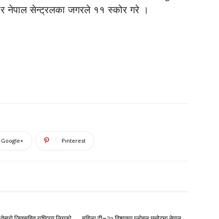
र नेपाल सेन्ट्रलका जगरले ११ स्कोर गरे ।
Google+
Pinterest
ेस्रो जितसहित राष्ट्रिय लिगको
महिला टी–२० विश्वकप ग्लोबल छनोटमा नेपाल