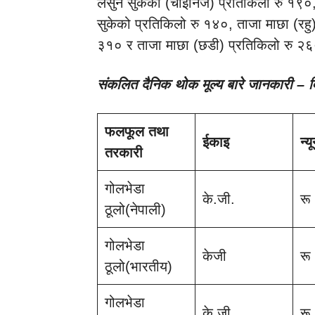
लसुन सुकेको (चाइनिज) प्रतिकिलो रु १९०,
सुकेको प्रतिकिलो रु १४०, ताजा माछा (रहु
३१० र ताजा माछा (छडी) प्रतिकिलो रु २६
संकलित दैनिक थोक मूल्य बारे जानकारी –
फलफूल तथा
ईकाइ
न्य
तरकारी
गोलभेडा
के.जी.
रू
ठूलो(नेपाली)
गोलभेडा
केजी
रू
ठूलो(भारतीय)
गोलभेडा
के.जी.
रू