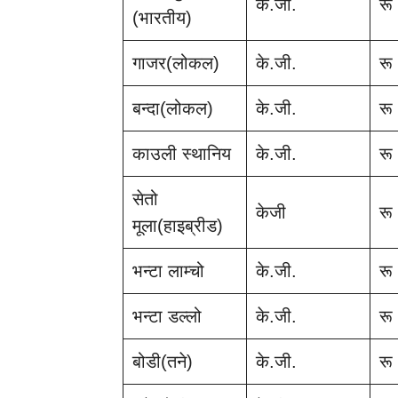
के.जी.
रू
(भारतीय)
गाजर(लोकल)
के.जी.
रू
बन्दा(लोकल)
के.जी.
रू
काउली स्थानिय
के.जी.
रू
सेतो
केजी
रू
मूला(हाइब्रीड)
भन्टा लाम्चो
के.जी.
रू
भन्टा डल्लो
के.जी.
रू
बोडी(तने)
के.जी.
रू