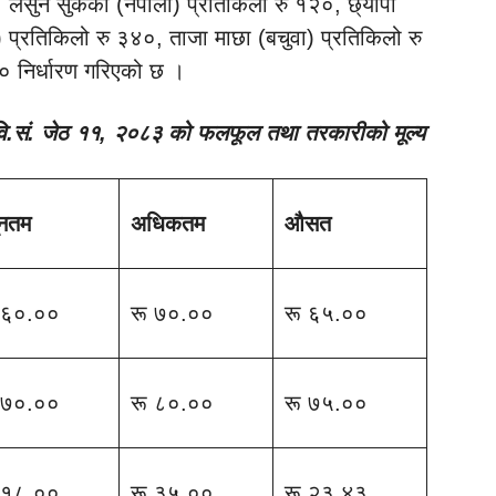
 लसुन सुकेको (नेपाली) प्रतिकिलो रु १२०, छ्यापी
) प्रतिकिलो रु ३४०, ताजा माछा (बचुवा) प्रतिकिलो रु
० निर्धारण गरिएको छ ।
 वि.सं. जेठ ११, २०८३ को फलफूल तथा तरकारीको मूल्य
ूनतम
अधिकतम
औसत
 ६०.००
रू ७०.००
रू ६५.००
 ७०.००
रू ८०.००
रू ७५.००
 १८.००
रू ३५.००
रू २३.४३