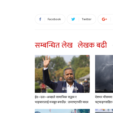
Facebook
Twitter
सम्बन्धित लेख
लेखक बढी
ईद–उल–अज्हाले सामाजिक सद्भाव र
देशभर मौसममा ब
भाइचारालाई मजबुत बनाउँछ : उपराष्ट्रपति यादव
चट्याङ्गसहित वर