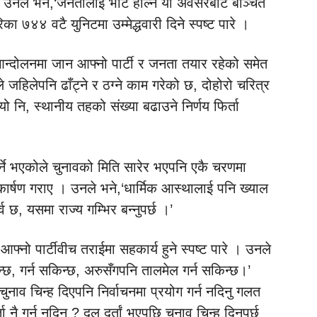
 । उनले भने,‘जनतालाई भोट हाल्ने यो अवसरबाट बञ्चित
िका ७४४ वटै युनिटमा उम्मेद्धवारी दिने स्पष्ट पारे ।
आन्दोलनमा जान आफ्नो पार्टी र जनता तयार रहेको समेत
हिलेपनि ढाँट्ने र ठग्ने काम गरेको छ, दोहोरो चरित्र
ो नि, स्थानीय तहको संख्या बढाउने निर्णय फिर्ता
पर्ने भएकोले चुनावको मिति सारेर भएपनि एकै चरणमा
ानाकार्षण गराए । उनले भने,‘धार्मिक आस्थालाई पनि ख्याल
व छ, यसमा राज्य गम्भिर बन्नुपर्छ ।’
आफ्नो पार्टीवीच तराईमा सहकार्य हुने स्पष्ट पारे । उनले
हुन्छ, गर्न सकिन्छ, अरुसँगपनि तालमेल गर्न सकिन्छ।’
ुनाव चिन्ह दिएपनि निर्वाचनमा प्रयोग गर्न नदिनु गलत
नै गर्न नदिनु ? दल दर्तां भएपछि चुनाव चिन्ह दिनुपर्छ